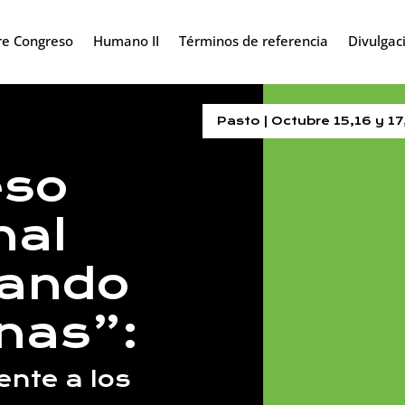
re Congreso
Humano II
Términos de referencia
Divulgac
Pasto | Octubre 15,16 y 1
eso
nal
nando
inas”:
ente a los