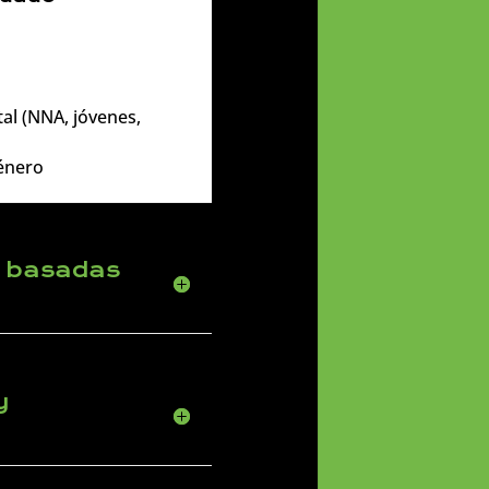
al (NNA, jóvenes,
género
s basadas
y