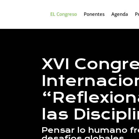
EL Congreso
Ponentes
Agenda
P
XVI Congr
Internacio
“Reflexio
las Discipl
Pensar lo humano fr
desafíos globales